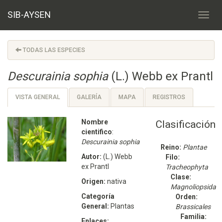
SIB-AYSEN
TODAS LAS ESPECIES
Descurainia sophia
(L.) Webb ex Prantl
VISTA GENERAL
GALERÍA
MAPA
REGISTROS
Nombre
Clasificación
cientifico
:
Descurainia sophia
Reino:
Plantae
Autor:
(L.) Webb
Filo:
ex Prantl
Tracheophyta
Clase:
Origen:
nativa
Magnoliopsida
Categoría
Orden:
General:
Plantas
Brassicales
Familia:
Enlaces: