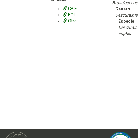
Brassicaceae
GBIF
Genero:
EOL
Descurainia
Otro
Especie:
Descurain
sophia