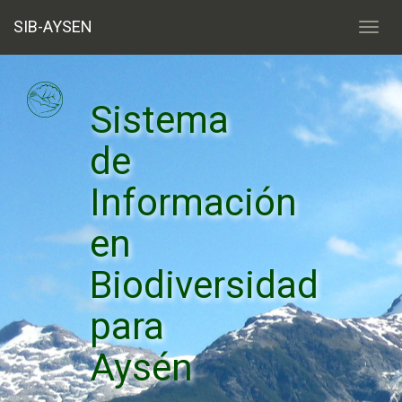
SIB-AYSEN
Sistema
de
Información
en
Biodiversidad
para
Aysén