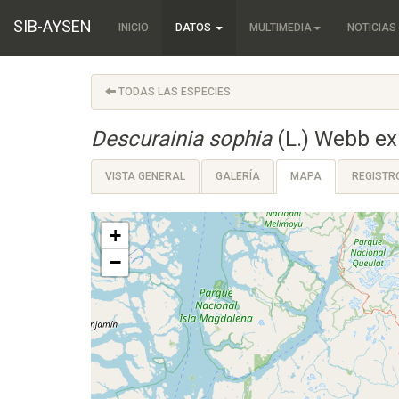
SIB-AYSEN
INICIO
DATOS
MULTIMEDIA
NOTICIAS
TODAS LAS ESPECIES
Descurainia sophia
(L.) Webb ex
VISTA GENERAL
GALERÍA
MAPA
REGISTR
+
−