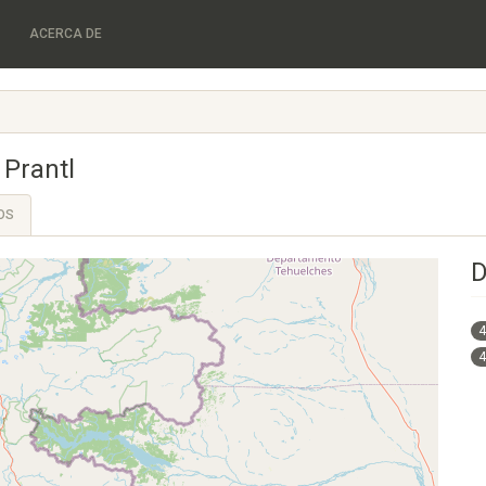
ACERCA DE
 Prantl
OS
D
4
4