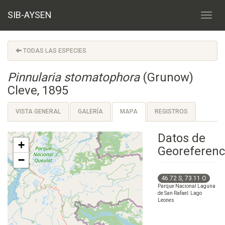
SIB-AYSEN
TODAS LAS ESPECIES
Pinnularia stomatophora
(Grunow)
Cleve, 1895
VISTA GENERAL
GALERÍA
MAPA
REGISTROS
Datos de
+
Georeferenc
−
46.72 S, 73.11 O
Parque Nacional Laguna
de San Rafael: Lago
Leones