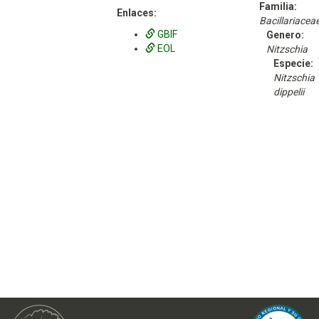
Familia:
Enlaces:
Bacillariacea
GBIF
Genero:
EOL
Nitzschia
Especie:
Nitzschia
dippelii