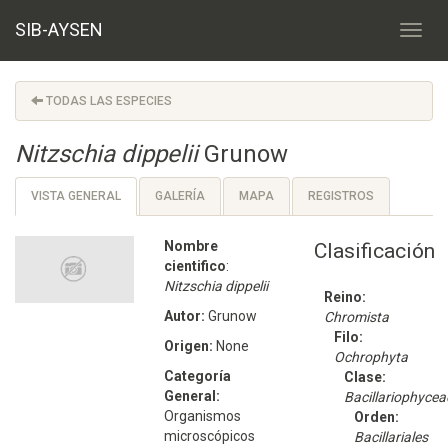
SIB-AYSEN
TODAS LAS ESPECIES
Nitzschia dippelii
Grunow
VISTA GENERAL
GALERÍA
MAPA
REGISTROS
Nombre
Clasificación
cientifico
:
Nitzschia dippelii
Reino:
Autor:
Grunow
Chromista
Filo:
Origen:
None
Ochrophyta
Categoría
Clase:
General:
Bacillariophycea
Organismos
Orden:
microscópicos
Bacillariales