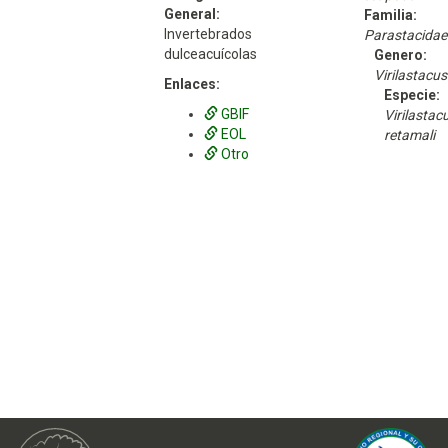
General:
Familia:
Invertebrados
Parastacidae
dulceacuícolas
Genero:
Virilastacus
Enlaces:
Especie:
GBIF
Virilastac
EOL
retamali
Otro