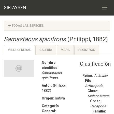
SIB-AYSEN
TODAS LAS ESPECIES
Samastacus spinifrons
(Philippi, 1882)
VISTA GENERAL
GALERÍA
MAPA
REGISTROS
Nombre
Clasificación
cientifico
:
Samastacus
Reino:
Animalia
spinifrons
Filo:
Autor:
(Philippi,
Arthropoda
1882)
Clase:
Malacostraca
Origen:
nativa
Orden:
Categoría
Decapoda
General:
Familia: