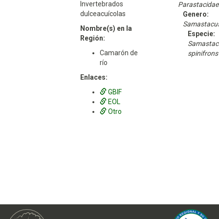
Invertebrados
Parastacidae
dulceacuícolas
Genero:
Samastacu
Nombre(s) en la
Especie:
Región:
Samastac
Camarón de
spinifrons
río
Enlaces:
GBIF
EOL
Otro