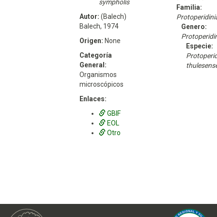
sympholis
Familia:
Autor:
(Balech)
Protoperidin
Balech, 1974
Genero:
Protoperidi
Origen:
None
Especie:
Categoría
Protoperi
General:
thulesens
Organismos
microscópicos
Enlaces:
GBIF
EOL
Otro