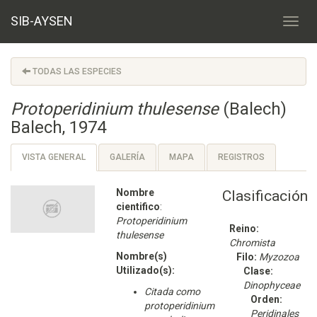
SIB-AYSEN
TODAS LAS ESPECIES
Protoperidinium thulesense
(Balech)
Balech, 1974
VISTA GENERAL
GALERÍA
MAPA
REGISTROS
Nombre
Clasificación
cientifico
:
Protoperidinium
Reino:
thulesense
Chromista
Nombre(s)
Filo:
Myzozoa
Utilizado(s):
Clase:
Dinophyceae
Citada como
Orden:
protoperidinium
Peridinales