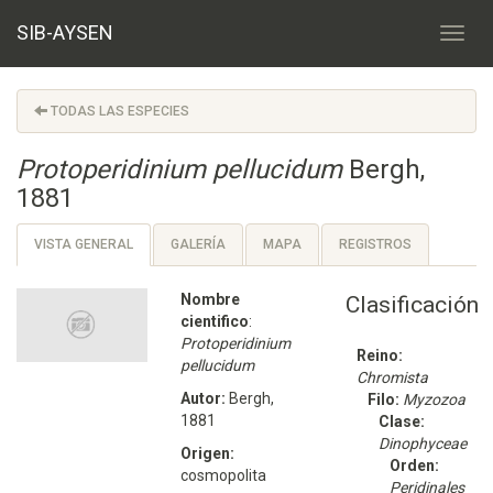
SIB-AYSEN
TODAS LAS ESPECIES
Protoperidinium pellucidum
Bergh,
1881
VISTA GENERAL
GALERÍA
MAPA
REGISTROS
Nombre
Clasificación
cientifico
:
Protoperidinium
Reino:
pellucidum
Chromista
Autor:
Bergh,
Filo:
Myzozoa
1881
Clase:
Dinophyceae
Origen:
Orden:
cosmopolita
Peridinales