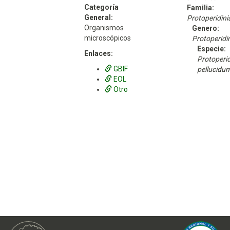
Categoría
Familia:
General:
Protoperidin
Organismos
Genero:
microscópicos
Protoperidi
Especie:
Enlaces:
Protoperi
GBIF
pellucidu
EOL
Otro