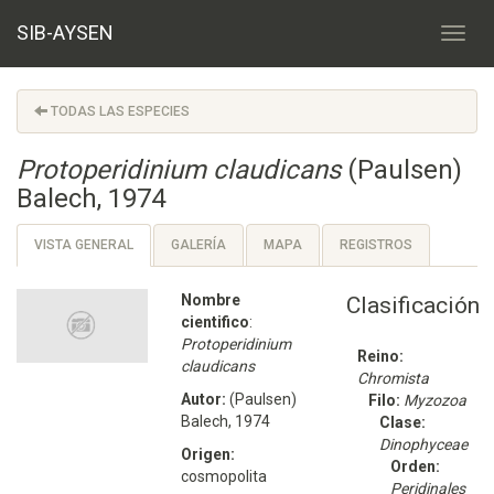
SIB-AYSEN
TODAS LAS ESPECIES
Protoperidinium claudicans
(Paulsen)
Balech, 1974
VISTA GENERAL
GALERÍA
MAPA
REGISTROS
Nombre
Clasificación
cientifico
:
Protoperidinium
Reino:
claudicans
Chromista
Autor:
(Paulsen)
Filo:
Myzozoa
Balech, 1974
Clase:
Dinophyceae
Origen:
Orden:
cosmopolita
Peridinales