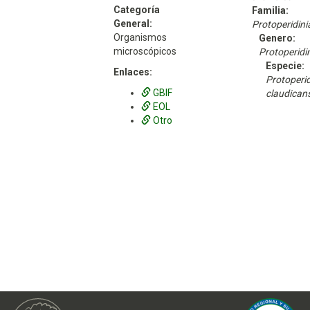
Categoría
Familia:
General:
Protoperidin
Organismos
Genero:
microscópicos
Protoperidi
Especie:
Enlaces:
Protoperi
GBIF
claudican
EOL
Otro