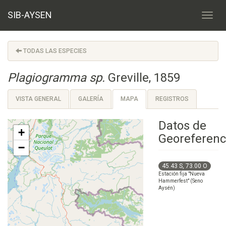
SIB-AYSEN
TODAS LAS ESPECIES
Plagiogramma sp.
Greville, 1859
VISTA GENERAL
GALERÍA
MAPA
REGISTROS
Datos de
+
Georeferenc
−
45.43 S, 73.00 O
Estación fija "Nueva
Hammerfest" (Seno
Aysén)