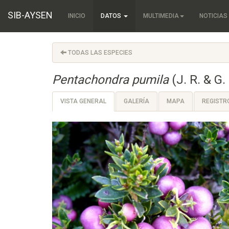
SIB-AYSEN
INICIO
DATOS
MULTIMEDIA
NOTICIAS
TODAS LAS ESPECIES
Pentachondra pumila
(J. R. & G. 
VISTA GENERAL
GALERÍA
MAPA
REGISTR