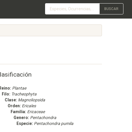
BUSCAR
lasificación
Reino:
Plantae
Filo:
Tracheophyta
Clase:
Magnoliopsida
Orden:
Ericales
Familia:
Ericaceae
Genero:
Pentachondra
Especie:
Pentachondra pumila