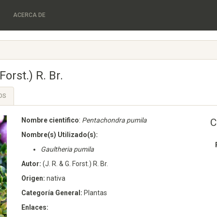
ACERCA DE
Forst.) R. Br.
OS
Nombre cientifico
:
Pentachondra pumila
C
Nombre(s) Utilizado(s):
Gaultheria pumila
Autor:
(J. R. & G. Forst.) R. Br.
Origen:
nativa
Categoría General:
Plantas
Enlaces: