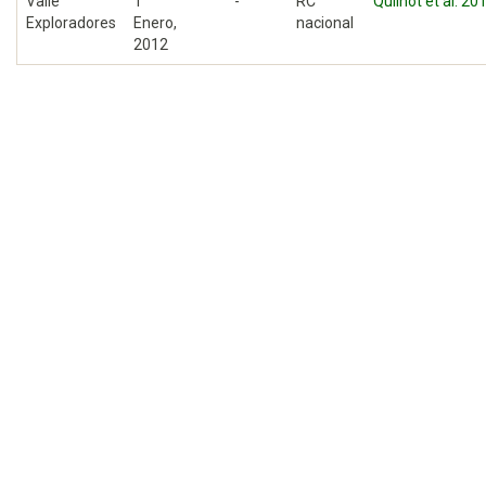
Valle
1
-
RC
Quilhot et al. 20
Exploradores
Enero,
nacional
2012