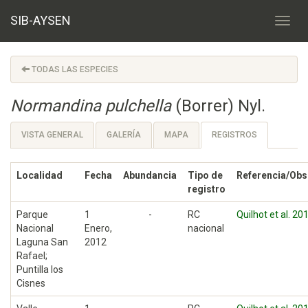
SIB-AYSEN
TODAS LAS ESPECIES
Normandina pulchella
(Borrer) Nyl.
VISTA GENERAL
GALERÍA
MAPA
REGISTROS
Localidad
Fecha
Abundancia
Tipo de
Referencia/Obs
registro
Parque
1
-
RC
Quilhot et al. 20
Nacional
Enero,
nacional
Laguna San
2012
Rafael;
Puntilla los
Cisnes