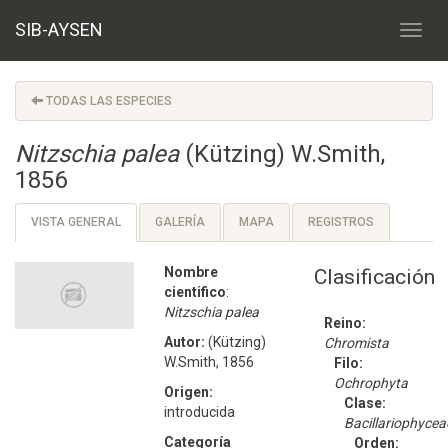
SIB-AYSEN
TODAS LAS ESPECIES
Nitzschia palea
(Kützing) W.Smith,
1856
VISTA GENERAL
GALERÍA
MAPA
REGISTROS
Nombre
Clasificación
cientifico
:
Nitzschia palea
Reino:
Autor:
(Kützing)
Chromista
W.Smith, 1856
Filo:
Ochrophyta
Origen:
Clase:
introducida
Bacillariophycea
Categoría
Orden: