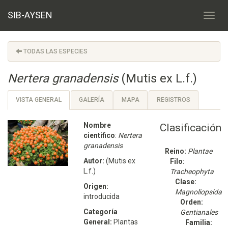
SIB-AYSEN
TODAS LAS ESPECIES
Nertera granadensis
(Mutis ex L.f.)
VISTA GENERAL
GALERÍA
MAPA
REGISTROS
Nombre
Clasificación
cientifico
:
Nertera
granadensis
Reino:
Plantae
Autor:
(Mutis ex
Filo:
L.f.)
Tracheophyta
Clase:
Origen:
Magnoliopsida
introducida
Orden:
Categoría
Gentianales
General:
Plantas
Familia: