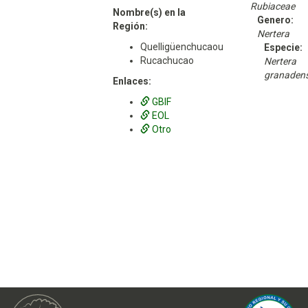
Rubiaceae
Nombre(s) en la
Genero:
Región:
Nertera
Quelligüenchucaou
Especie:
Rucachucao
Nertera
granadens
Enlaces:
GBIF
EOL
Otro