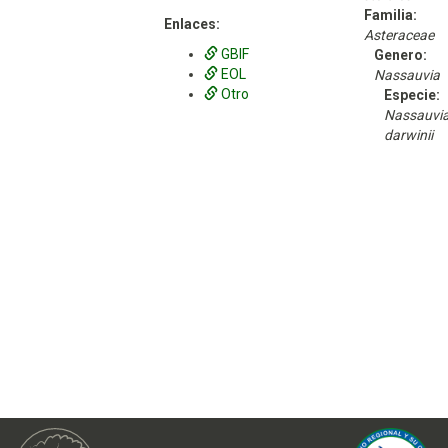
Familia:
Enlaces:
Asteraceae
GBIF
Genero:
EOL
Nassauvia
Otro
Especie:
Nassauvi
darwinii