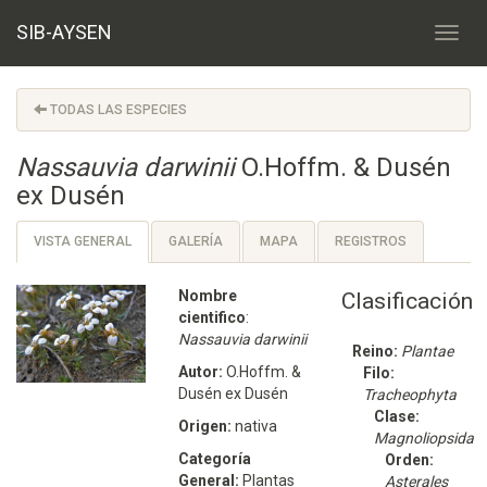
SIB-AYSEN
TODAS LAS ESPECIES
Nassauvia darwinii
O.Hoffm. & Dusén
ex Dusén
VISTA GENERAL
GALERÍA
MAPA
REGISTROS
Nombre
Clasificación
cientifico
:
Nassauvia darwinii
Reino:
Plantae
Autor:
O.Hoffm. &
Filo:
Dusén ex Dusén
Tracheophyta
Clase:
Origen:
nativa
Magnoliopsida
Categoría
Orden:
General:
Plantas
Asterales