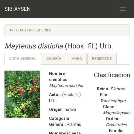
SIB-AYSEN
TODAS LAS ESPECIES
Maytenus disticha
(Hook. fil.) Urb.
VISTA GENERAL
GALERÍA
MAPA
REGISTROS
Nombre
Clasificación
cientifico
:
Maytenus disticha
Reino:
Plantae
Autor:
(Hook. fil.)
Filo:
Urb.
Tracheophyta
Clase:
Origen:
nativa
Magnoliopsida
Categoría
Orden:
General:
Plantas
Celastrales
Familia:
Nombre(s) en la