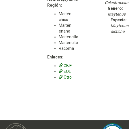
Celastraceae
Región:
Genero:
Maitén
Maytenus
chico
Especie:
Maitén
Maytenus
enano
disticha
Maitencillo
Maitencito
Racoma
Enlaces:
GBIF
EOL
Otro