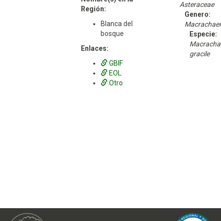
Asteraceae
Región:
Genero:
Blanca del
Macrachae
bosque
Especie:
Macracha
Enlaces:
gracile
GBIF
EOL
Otro