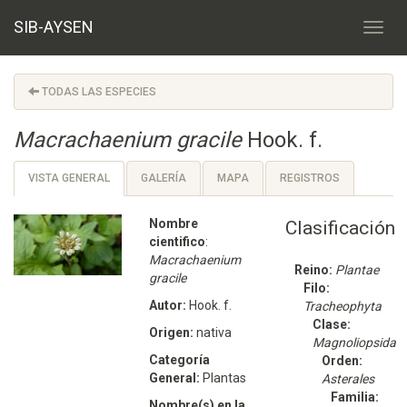
SIB-AYSEN
TODAS LAS ESPECIES
Macrachaenium gracile
Hook. f.
VISTA GENERAL
GALERÍA
MAPA
REGISTROS
Nombre
Clasificación
cientifico
:
Macrachaenium
Reino:
Plantae
gracile
Filo:
Autor:
Hook. f.
Tracheophyta
Clase:
Origen:
nativa
Magnoliopsida
Categoría
Orden:
General:
Plantas
Asterales
Familia:
Nombre(s) en la