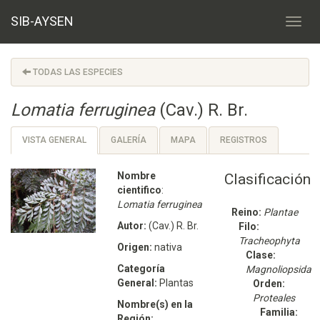
SIB-AYSEN
TODAS LAS ESPECIES
Lomatia ferruginea
(Cav.) R. Br.
VISTA GENERAL
GALERÍA
MAPA
REGISTROS
Nombre
Clasificación
cientifico
:
Lomatia ferruginea
Reino:
Plantae
Autor:
(Cav.) R. Br.
Filo:
Tracheophyta
Origen:
nativa
Clase:
Categoría
Magnoliopsida
General:
Plantas
Orden:
Proteales
Nombre(s) en la
Familia:
Región: