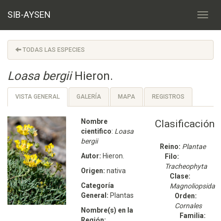
SIB-AYSEN
TODAS LAS ESPECIES
Loasa bergii
Hieron.
VISTA GENERAL
GALERÍA
MAPA
REGISTROS
Nombre
Clasificación
cientifico
:
Loasa
bergii
Reino:
Plantae
Autor:
Hieron.
Filo:
Tracheophyta
Origen:
nativa
Clase:
Categoría
Magnoliopsida
General:
Plantas
Orden:
Cornales
Nombre(s) en la
Familia:
Región: