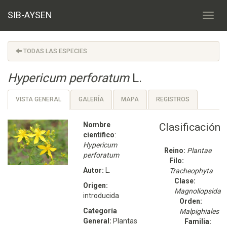
SIB-AYSEN
TODAS LAS ESPECIES
Hypericum perforatum
L.
VISTA GENERAL
GALERÍA
MAPA
REGISTROS
Nombre
Clasificación
cientifico
:
Hypericum
Reino:
Plantae
perforatum
Filo:
Autor:
L.
Tracheophyta
Clase:
Origen:
Magnoliopsida
introducida
Orden:
Categoría
Malpighiales
General:
Plantas
Familia: