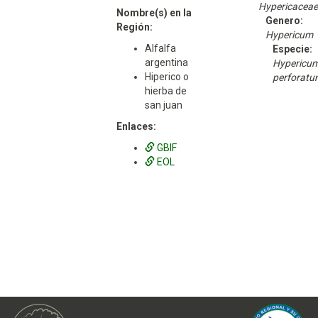
Hypericaceae
Nombre(s) en la
Genero:
Región:
Hypericum
Alfalfa
Especie:
argentina
Hypericu
Hiperico o
perforatu
hierba de
san juan
Enlaces:
GBIF
EOL