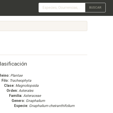
BUSCAR
lasificación
Reino:
Plantae
Filo:
Tracheophyta
Clase:
Magnoliopsida
Orden:
Asterales
Familia:
Asteraceae
Genero:
Gnaphalium
Especie:
Gnaphalium cheiranthifolium