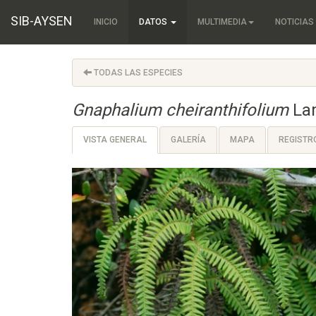
SIB-AYSEN
INICIO
DATOS
MULTIMEDIA
NOTICIAS
TODAS LAS ESPECIES
Gnaphalium cheiranthifolium
La
VISTA GENERAL
GALERÍA
MAPA
REGISTR