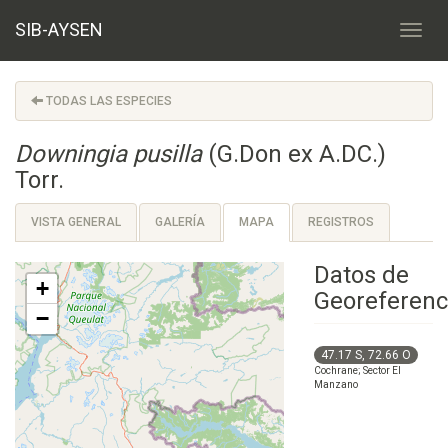
SIB-AYSEN
TODAS LAS ESPECIES
Downingia pusilla
(G.Don ex A.DC.)
Torr.
VISTA GENERAL
GALERÍA
MAPA
REGISTROS
Datos de
+
Georeferenc
−
47.17 S, 72.66 O
Cochrane; Sector El
Manzano