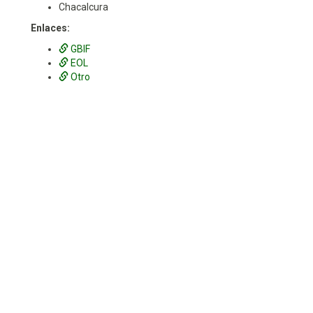
Chacalcura
Enlaces:
GBIF
EOL
Otro