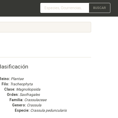
BUSCAR
lasificación
Reino:
Plantae
Filo:
Tracheophyta
Clase:
Magnoliopsida
Orden:
Saxifragales
Familia:
Crassulaceae
Genero:
Crassula
Especie:
Crassula peduncularis