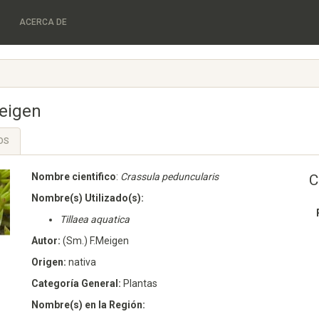
ACERCA DE
eigen
OS
Nombre cientifico
:
Crassula peduncularis
C
Nombre(s) Utilizado(s):
Tillaea aquatica
Autor:
(Sm.) F.Meigen
Origen:
nativa
Categoría General:
Plantas
Nombre(s) en la Región: