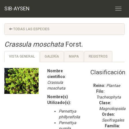
SIB-AYSEN
TODAS LAS ESPECIES
Crassula moschata
Forst.
VISTA GENERAL
GALERÍA
MAPA
REGISTROS
Nombre
Clasificación
cientifico
:
Crassula
Reino:
Plantae
moschata
Filo:
Nombre(s)
Tracheophyta
Utilizado(s):
Clase:
Magnoliopsida
Pernettya
Orden:
phillyreifolia
Saxifragales
Pernettya
Familia:
pumila