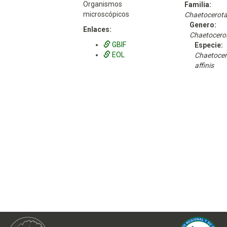
Organismos
Familia:
microscópicos
Chaetocerot
Genero:
Enlaces:
Chaetocero
GBIF
Especie:
EOL
Chaetoce
affinis