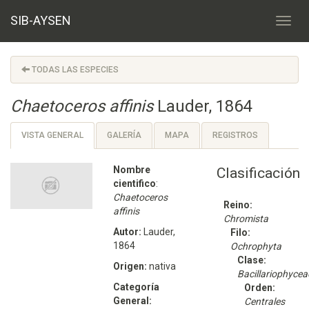
SIB-AYSEN
TODAS LAS ESPECIES
Chaetoceros affinis
Lauder, 1864
VISTA GENERAL
GALERÍA
MAPA
REGISTROS
Nombre
Clasificación
cientifico
:
Chaetoceros
Reino:
affinis
Chromista
Autor:
Lauder,
Filo:
1864
Ochrophyta
Clase:
Origen:
nativa
Bacillariophycea
Categoría
Orden:
General:
Centrales