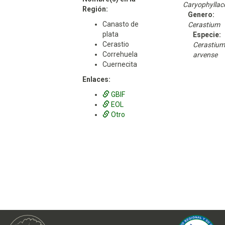
Caryophyllac
Región:
Genero:
Canasto de
Cerastium
plata
Especie:
Cerastio
Cerastium
Correhuela
arvense
Cuernecita
Enlaces:
GBIF
EOL
Otro