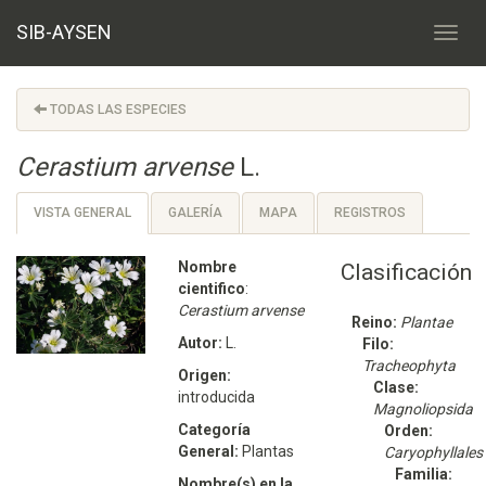
SIB-AYSEN
TODAS LAS ESPECIES
Cerastium arvense
L.
VISTA GENERAL
GALERÍA
MAPA
REGISTROS
Nombre
Clasificación
cientifico
:
Cerastium arvense
Reino:
Plantae
Autor:
L.
Filo:
Tracheophyta
Origen:
Clase:
introducida
Magnoliopsida
Categoría
Orden:
General:
Plantas
Caryophyllales
Familia:
Nombre(s) en la