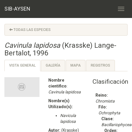
SIB-AYSEN
TODAS LAS ESPECIES
Cavinula lapidosa
(Krasske) Lange-
Bertalot, 1996
VISTA GENERAL
GALERÍA
MAPA
REGISTROS
Nombre
Clasificación
cientifico
:
Cavinula lapidosa
Reino:
Nombre(s)
Chromista
Utilizado(s):
Filo:
Ochrophyta
Navicula
Clase:
lapidosa
Bacillariophycea
Autor:
(Krasske)
Orden: