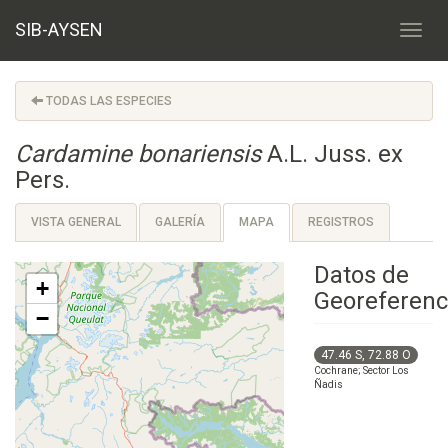
SIB-AYSEN
TODAS LAS ESPECIES
Cardamine bonariensis
A.L. Juss. ex
Pers.
VISTA GENERAL
GALERÍA
MAPA
REGISTROS
Datos de
+
Georeferenc
−
47.46 S, 72.88 O
Cochrane; Sector Los
Ñadis