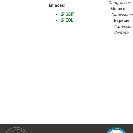
Onagraceae
Enlaces:
Genero:
GBIF
Camissonia
EOL
Especie:
Camisson
dentata