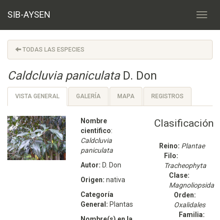
SIB-AYSEN
TODAS LAS ESPECIES
Caldcluvia paniculata
D. Don
VISTA GENERAL
GALERÍA
MAPA
REGISTROS
Nombre
Clasificación
cientifico
:
Caldcluvia
Reino:
Plantae
paniculata
Filo:
Autor:
D. Don
Tracheophyta
Clase:
Origen:
nativa
Magnoliopsida
Categoría
Orden:
General:
Plantas
Oxalidales
Familia:
Nombre(s) en la