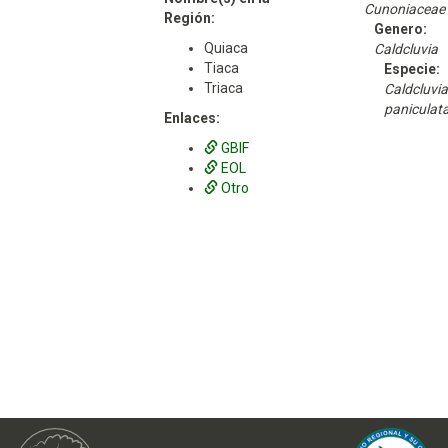
Cunoniaceae
Región:
Genero:
Quiaca
Caldcluvia
Tiaca
Especie:
Triaca
Caldcluvia
paniculat
Enlaces:
GBIF
EOL
Otro