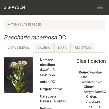
SIB-AYSEN
TODAS LAS ESPECIES
Baccharis racemosa
DC.
VISTA GENERAL
GALERÍA
MAPA
REGISTROS
Nombre
Clasificación
cientifico
:
Baccharis
Reino:
Plantae
racemosa
Filo:
Autor:
DC.
Tracheophyta
Clase:
Origen:
nativa
Magnoliopsida
Categoría
Orden:
General:
Plantas
Asterales
Familia:
Enlaces: