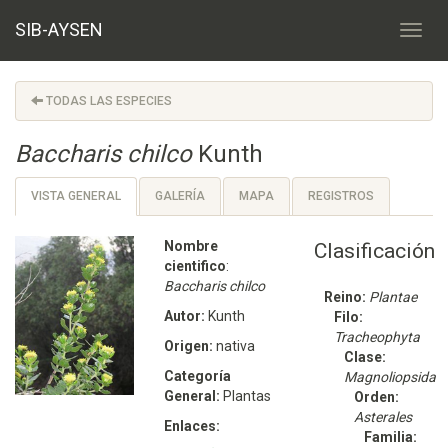
SIB-AYSEN
TODAS LAS ESPECIES
Baccharis chilco
Kunth
VISTA GENERAL
GALERÍA
MAPA
REGISTROS
Nombre
Clasificación
cientifico
:
Baccharis chilco
Reino:
Plantae
Autor:
Kunth
Filo:
Tracheophyta
Origen:
nativa
Clase:
Categoría
Magnoliopsida
General:
Plantas
Orden:
Asterales
Enlaces:
Familia: