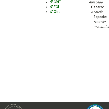
GBIF
Apiaceae
EOL
Genero:
Otro
Azorella
Especie:
Azorella
monanth