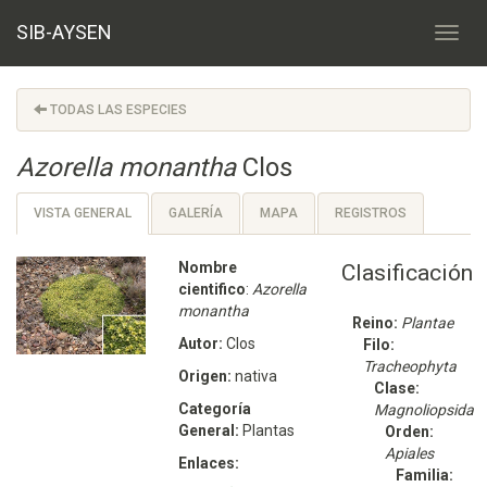
SIB-AYSEN
TODAS LAS ESPECIES
Azorella monantha
Clos
VISTA GENERAL
GALERÍA
MAPA
REGISTROS
Nombre
Clasificación
cientifico
:
Azorella
monantha
Reino:
Plantae
Autor:
Clos
Filo:
Tracheophyta
Origen:
nativa
Clase:
Categoría
Magnoliopsida
General:
Plantas
Orden:
Apiales
Enlaces:
Familia: