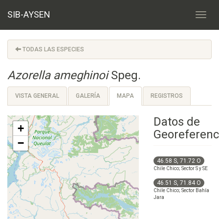
SIB-AYSEN
TODAS LAS ESPECIES
Azorella ameghinoi
Speg.
VISTA GENERAL
GALERÍA
MAPA
REGISTROS
Datos de
+
Georeferenc
−
46.58 S, 71.72 O
Chile Chico; Sector S y SE
46.51 S, 71.84 O
Chile Chico; Sector Bahía
Jara