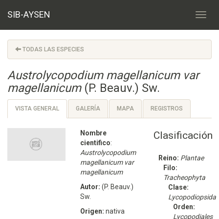
SIB-AYSEN
TODAS LAS ESPECIES
Austrolycopodium magellanicum var
magellanicum
(P. Beauv.) Sw.
VISTA GENERAL
GALERÍA
MAPA
REGISTROS
Nombre
Clasificación
cientifico
:
Austrolycopodium
Reino:
Plantae
magellanicum var
Filo:
magellanicum
Tracheophyta
Autor:
(P. Beauv.)
Clase:
Sw.
Lycopodiopsida
Orden:
Origen:
nativa
Lycopodiales