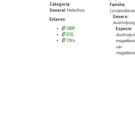
Categoría
Familia:
General:
Helechos
Lycopodiace
Genero:
Enlaces:
Austrolyco
GBIF
Especie:
EOL
Austrolyc
Otro
magellan
var
magellan