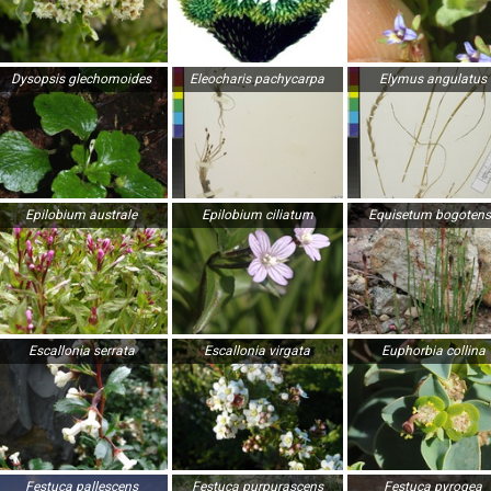
Dysopsis glechomoides
Eleocharis pachycarpa
Elymus angulatus
Epilobium australe
Epilobium ciliatum
Equisetum bogotens
Escallonia serrata
Escallonia virgata
Euphorbia collina
Festuca pallescens
Festuca purpurascens
Festuca pyrogea