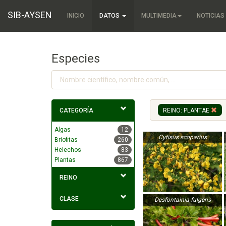
SIB-AYSEN
INICIO
DATOS
MULTIMEDIA
NOTICIAS
Especies
CATEGORÍA
REINO: PLANTAE
Algas
12
Cytisus scoparius
Briofitas
260
Helechos
83
Plantas
867
REINO
CLASE
Desfontainia fulgens