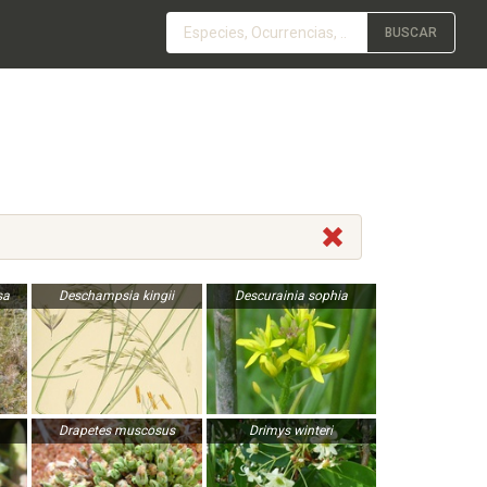
BUSCAR
sa
Deschampsia kingii
Descurainia sophia
Drapetes muscosus
Drimys winteri