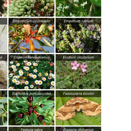
Embothrium coccineum
Empetrum rubrum
e
Erigeron karvinskianus
Erodium cicutarium
Euphorbia portulacoides
Fascicularia bicolor
Festuca rubra
Fragaria chiloensis