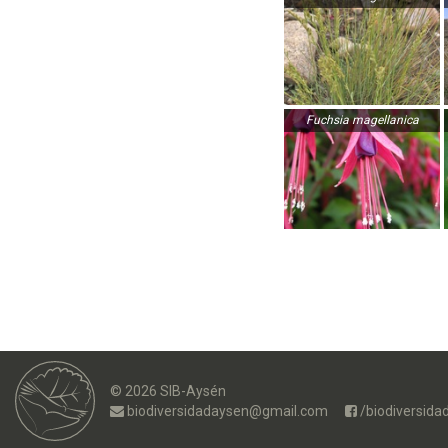
Fuchsia magellanica
© 2026 SIB-Aysén
biodiversidadaysen@gmail.com
/biodiversida