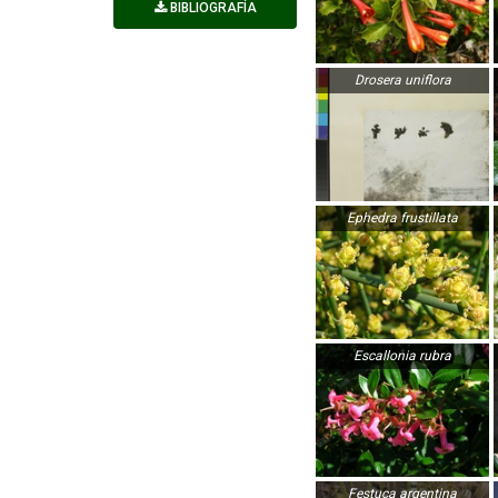
BIBLIOGRAFÍA
Drosera uniflora
Ephedra frustillata
Escallonia rubra
Festuca argentina