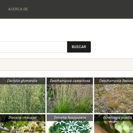
ACERCA DE
BUSCAR
Dactylis glomerata
Deschampsia caespitosa
Deschampsia flexuo
Discaria chacaye
Donatia fascicularis
Downingia pusilla