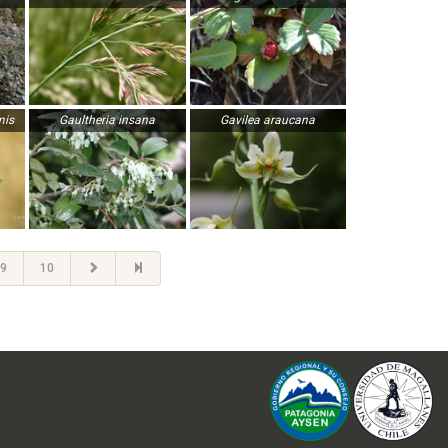
mis
Gaultheria insana
Gavilea araucana
9
10