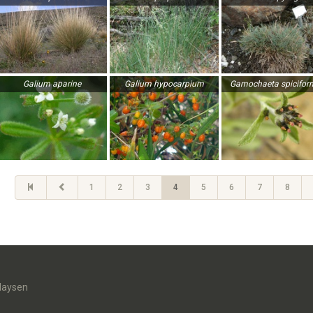
Galium aparine
Galium hypocarpium
Gamochaeta spicifor
1
2
3
4
5
6
7
8
daysen