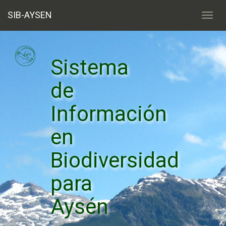
SIB-AYSEN
Sistema
de
Información
en
Biodiversidad
para
Aysén