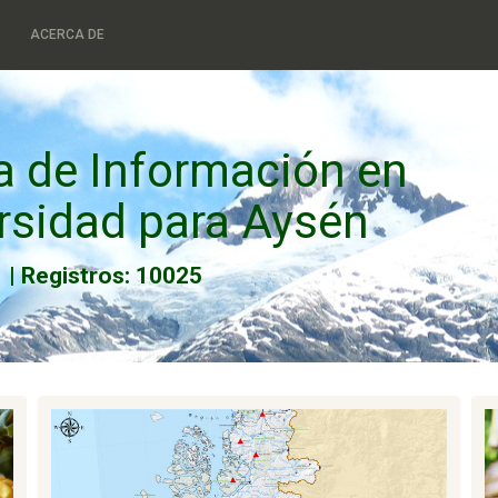
ACERCA DE
a de Información en
rsidad para Aysén
1
|
Registros: 10025