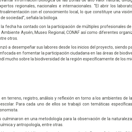
levantar información biológica de las zonas de alto valor natural, divu
xpertos regionales, nacionales e internacionales.
El abrir los labora
etroalimentación con el conocimiento local, lo que constituye una visió
n de sociedad
, señala la bióloga.
 la fecha ha contado con la participación de múltiples profesionales de 
io Ambiente Aysén, Museo Regional, CONAF así como diferentes organiz
tre otros.
zó a desempeñar sus labores desde los inicios del proyecto, siendo pa
enfocada en fomentar la participación ciudadana en las áreas de biodive
dí mucho sobre la biodiversidad de la región específicamente de los mi
 en terreno, registro, análisis y reflexión en torno a los ambientes de
escolar. Para cada uno de ellos se trabajó con temáticas específic
conomista
.
nes culminaron en una metodología para la observación de la naturalez
, química y antropología, entre otras.