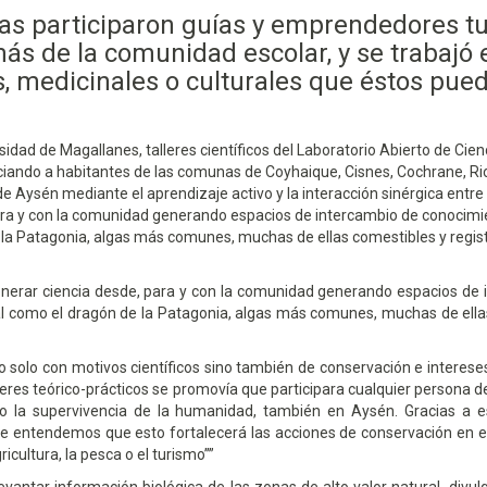
as participaron guías y emprendedores tu
ás de la comunidad escolar, y se trabajó 
, medicinales o culturales que éstos puede
sidad de Magallanes, talleres científicos del Laboratorio Abierto de Ci
ando a habitantes de las comunas de Coyhaique, Cisnes, Cochrane, Rio 
 de Aysén mediante el aprendizaje activo y la interacción sinérgica entre 
ara y con la comunidad generando espacios de intercambio de conocimien
la Patagonia, algas más comunes, muchas de ellas comestibles y registro
generar ciencia desde, para y con la comunidad generando espacios de 
al como el dragón de la Patagonia, algas más comunes, muchas de ella
no solo con motivos científicos sino también de conservación e interes
alleres teórico-prácticos se promovía que participara cualquier persona 
no la supervivencia de la humanidad, también en Aysén. Gracias a
que entendemos que esto fortalecerá las acciones de conservación en
icultura, la pesca o el turismo”