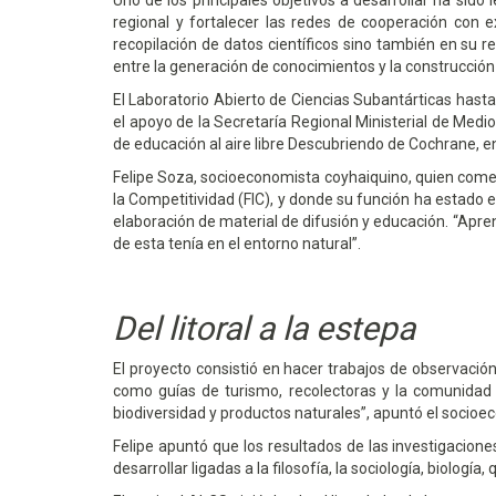
Uno de los principales objetivos a desarrollar ha sido 
regional y fortalecer las redes de cooperación con e
recopilación de datos científicos sino también en su r
entre la generación de conocimientos y la construcció
El Laboratorio Abierto de Ciencias Subantárticas hasta
el apoyo de la Secretaría Regional Ministerial de Med
de educación al aire libre Descubriendo de Cochrane, en
Felipe Soza, socioeconomista coyhaiquino, quien comen
la Competitividad (FIC), y donde su función ha estado 
elaboración de material de difusión y educación.
Apren
de esta tenía en el entorno natural
.
Del litoral a la estepa
El proyecto consistió en hacer trabajos de observación
como guías de turismo, recolectoras y la comunidad 
biodiversidad y productos naturales”, apuntó el
socioe
Felipe apuntó que los resultados de las investigacio
desarrollar ligadas a la filosofía, la sociología, biología