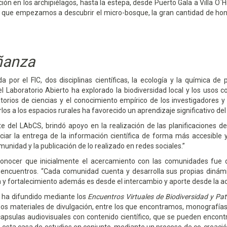
ción en los archipiélagos, hasta la estepa, desde Puerto Gala a Villa O`H
 que empezamos a descubrir el micro-bosque, la gran cantidad de hongo
ñanza
da por el FIC, dos disciplinas científicas, la ecología y la química 
el Laboratorio Abierto ha explorado la biodiversidad local y los usos
torios de ciencias y el conocimiento empírico de los investigadores 
rlos a los espacios rurales ha favorecido un aprendizaje significativo del
e del LAbCS, brindó apoyo en la realización de las planificaciones de
enciar la entrega de la información científica de forma más accesible
munidad y la publicación de lo realizado en redes sociales.”
conocer que inicialmente el acercamiento con las comunidades fue des
 encuentros. “Cada comunidad cuenta y desarrolla sus propias dinámic
ón y fortalecimiento además es desde el intercambio y aporte desde la 
e ha difundido mediante los
Encuentros Virtuales de Biodiversidad y Pa
mos materiales de divulgación, entre los que encontramos, monografías,
capsulas audiovisuales con contenido científico, que se pueden encont