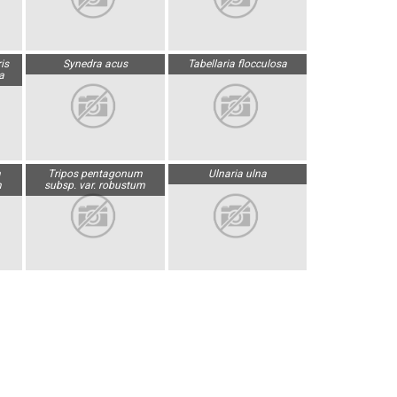
is
Synedra acus
Tabellaria flocculosa
a
m
Tripos pentagonum
Ulnaria ulna
m
subsp. var. robustum