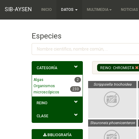
SIB-AYSEN
INICIO
DATOS
MULTIMEDIA
NOTICIAS
Especies
CATEGORÍA
REINO: CHROMISTA
Algas
2
Scrippsiella trochoidea
Organismos
233
microscópicos
REINO
CLASE
Stauroneis phoenicenteron
BIBLIOGRAFÍA