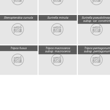
Stenopterobia curvula
Surirella minuta
Surirella pseudolinear
subsp. var. constrict
Tripos fusus
Tripos macroceros
Tripos pentagonu
subsp. macroceros
subsp. pentagonu