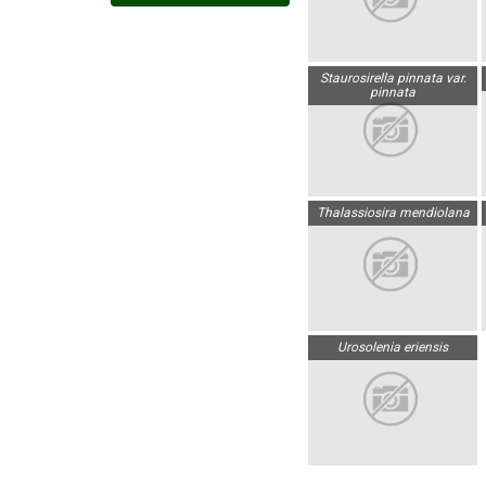
Staurosirella pinnata var.
pinnata
Thalassiosira mendiolana
Urosolenia eriensis