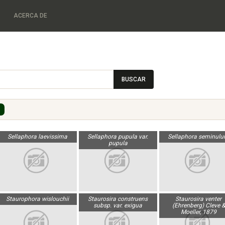
ACERCA DE
BUSCAR
Sellaphora laevissima
Sellaphora pupula var.
Sellaphora seminul
pupula
Staurophora wislouchii
Staurosira construens
Staurosira venter
subsp. var. exigua
(Ehrenberg) Cleve &
Moeller, 1879