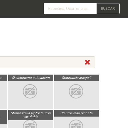
BUSCAR
um
Skeletonema subsalsum
Stauroneis kriegerii
Staurosirella leptostauron
Staurosirella pinnata
var. dubia