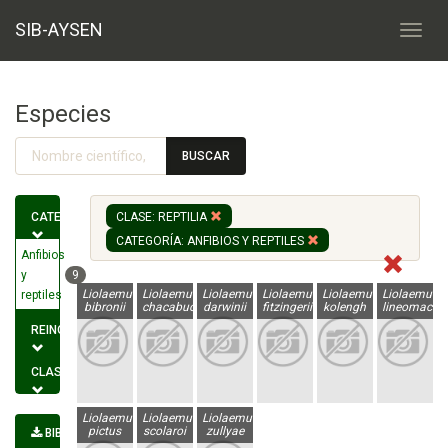
SIB-AYSEN
Especies
BUSCAR
CATEGORÍA
CLASE: REPTILIA
CATEGORÍA: ANFIBIOS Y REPTILES
Anfibios
y
9
Liolaemus
Liolaemus
Liolaemus
Liolaemus
Liolaemus
Liolaemus
reptiles
bibronii
chacabucoense
darwinii
fitzingerii
kolengh
lineomacula
REINO
CLASE
Liolaemus
Liolaemus
Liolaemus
pictus
scolaroi
zullyae
BIBLIOGRAFÍA