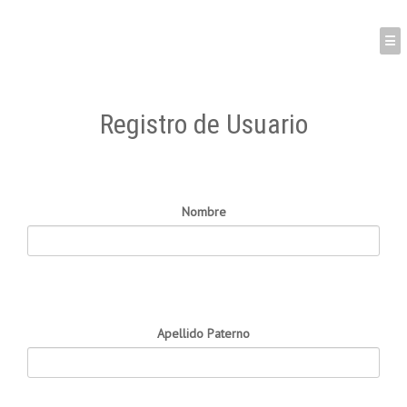
Kataix
☰
Registrarse
Acceder
Registro de Usuario
Acerca de
Bitácora
Cantidad de recursos
subidos
Nombre
Apellido Paterno