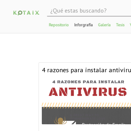
Kataix
Registrarse
Repositorio
Inforgrafía
Galería
Tesis
Acceder
Acerca de
Bitácora
Cantidad de recursos
subidos
4 razones para instalar antivir