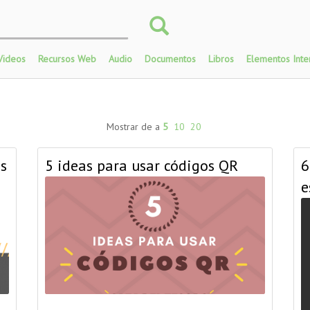
Videos
Recursos Web
Audio
Documentos
Libros
Elementos Inte
Mostrar de a
5
10
20
us
5 ideas para usar códigos QR
6
e