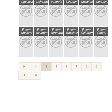
algovicum
archangelicum
australe
billarderi
caespiticium
canariense
Bryum
Bryum
Bryum
Bryum
Bryum
Bryum
capillare
clavatum
coronatum
crassinervium
dichotomum
donatii
1
2
3
4
5
6