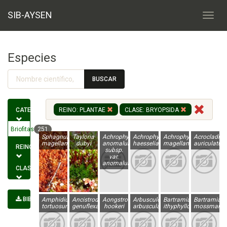
SIB-AYSEN
Especies
BUSCAR
CATEGORÍA
REINO: PLANTAE
CLASE: BRYOPSIDA
Briofitas
251
Sphagnum
Tayloria
Achrophyllum
Achrophyllum
Achrophyllum
Acrocladiu
magellanicum
dubyi
anomalum
haesselianum
magellanicum
auriculatum
REINO
subsp.
var.
anomalum
CLASE
BIBLIOGRAFÍA
Amphidium
Ancistrodes
Aongstroemia
Arbusculohypopterygium
Bartramia
Bartramia
tortuosum
genuflexa
hookeri
arbuscula
ithyphylloides
mossmania