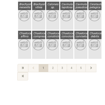
Brachysira
Brachysira
Caloneis
Cavinula
Cavinula
Cerataulina
neoexilis
vitrea
sp.
lapidosa
pseudoscutiformis
pelagica
Chaetoceros
Chaetoceros
Chaetoceros
Chaetoceros
Chaetoceros
Chaetocero
affinis
compressus
constrictus
convolutus
curvisetus
debilis
1
2
3
4
5