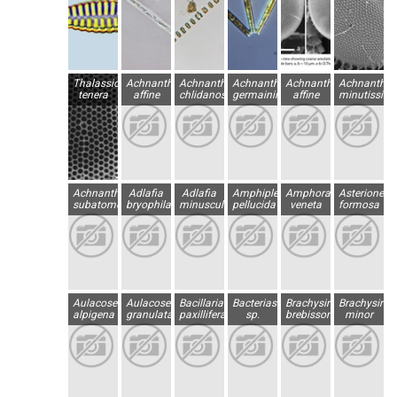
Thalassiosira
Achnanthes
Achnanthes
Achnanthes
Achnanthidium
Achnanthid
tenera
affine
chlidanos
germainii
affine
minutissim
Achnanthidium
Adlafia
Adlafia
Amphipleura
Amphora
Asterionella
subatomoides
bryophila
minuscula
pellucida
veneta
formosa
Aulacoseira
Aulacoseira
Bacillaria
Bacteriastrum
Brachysira
Brachysira
alpigena
granulata
paxillifera
sp.
brebissonii
minor