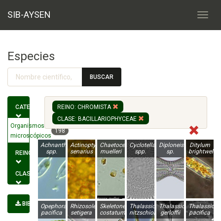
SIB-AYSEN
Especies
BUSCAR
CATEGORÍA
REINO: CHROMISTA
CLASE: BACILLARIOPHYCEAE
Organismos
198
microscópicos
Achnanthes
Actinoptychus
Chaetoceros
Cyclotella
Diploneis
Ditylum
spp.
senarius
muelleri
spp.
sp.
brightwellii
REINO
CLASE
BIBLIOGRAFÍA
Opephora
Rhizosolenia
Skeletonema
Thalassionema
Thalassiosira
Thalassiosi
pacifica
setigera
costatum
nitzschioides
gerloffii
pacifica