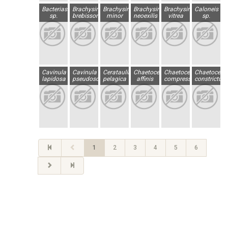
Bacteriastrum
Brachysira
Brachysira
Brachysira
Brachysira
Caloneis
sp.
brebissonii
minor
neoexilis
vitrea
sp.
Cavinula
Cavinula
Cerataulina
Chaetoceros
Chaetoceros
Chaetocero
lapidosa
pseudoscutiformis
pelagica
affinis
compressus
constrictus
1
2
3
4
5
6