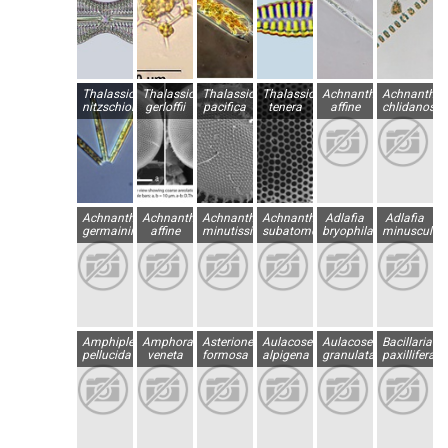
Thalassionema
Thalassiosira
Thalassiosira
Thalassiosira
Achnanthes
Achnanthes
nitzschioides
gerloffii
pacifica
tenera
affine
chlidanos
Achnanthes
Achnanthidium
Achnanthidium
Achnanthidium
Adlafia
Adlafia
germainii
affine
minutissimum
subatomoides
bryophila
minuscula
Amphipleura
Amphora
Asterionella
Aulacoseira
Aulacoseira
Bacillaria
pellucida
veneta
formosa
alpigena
granulata
paxillifera