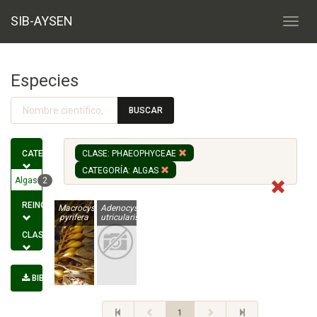
SIB-AYSEN
Especies
BUSCAR
CATEGORÍA
CLASE: PHAEOPHYCEAE
CATEGORÍA: ALGAS
Algas
2
REINO
Macrocystis
Adenocystis
pyrifera
utricularis
CLASE
BIBLIOGRAFÍA
1