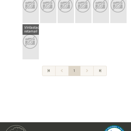
Virilastacus
retamali
1