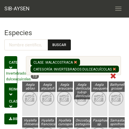
SIB-AYSEN
Especies
BUSCAR
CATEGORÍA
CLASE: MALACOSTRACA
CATEGORÍA: INVERTEBRADOS DULCEACUÍCOLAS
Invertebrados
13
dulceacuícolas
Aegla
Aegla
Aegla
Aegla
Aegla
Bathynella
abtao
alacalufi
araucaniensis
denticulata
neuquensis
grossei
REINO
subsp.
denticulada
CLASE
BIBLIOGRAFÍA
Hyalella
Hyalella
Hyallela
Oncostygocaris
Pasiphaea
Samastacu
chiloensis
franciscae
curvispina
patagonica
sp.
spinifrons